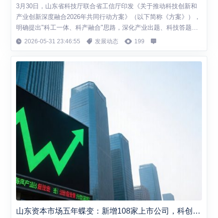
3月30日，山东省科技厅联合省工信厅印发《关于推动科技创新和
产业创新深度融合2026年共同行动方案》（以下简称《方案》），
明确提出"科工一体、科产融合"思路，深化产业出题、科技答题、
市场阅卷机制，聚力推动创新链、产业链、资金链、人才链深度耦
2026-05-31 23:46:55
发展动态
199
合。 《方案》设定了一组硬指标：2026年在重点产业领域突破200
项以上关键核心技术，推动2000项左右成果转化，规上制造业企业
研发活动占比突破80...
山东资本市场五年蝶变：新增108家上市公司，科创占比超九成