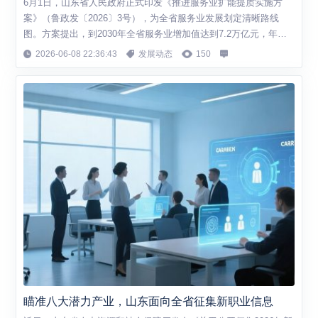
6月1日，山东省人民政府正式印发《推进服务业扩能提质实施方
案》（鲁政发〔2026〕3号），为全省服务业发展划定清晰路线
图。方案提出，到2030年全省服务业增加值达到7.2万亿元，年均
增长5.2%以上，打造现代服务经济高地。 生产性服务业：向专业
2026-06-08 22:36:43
发展动态
150
化和价值链高端延伸 在生产性服务业领域，方案围绕交通物流、现
代金融、批发业三大骨干行业提出明确目标。物流方面，将大力推
进铁水、河海、公铁等多式联...
瞄准八大潜力产业，山东面向全省征集新职业信息