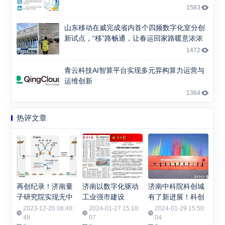
1583
山东移动在威完成省内首个四频数字化室分创
新试点，“移”路畅通，让春运回家路暖意浓浓
1472
青云科技AI智算平台实现多元异构算力运营与
运维创新
1364
热评文章
再创纪录！济南量
济南以数字化驱动
济南中科院科创城
子研究院实现无中
工业强市建设
有了新进展！科创
继千公里光纤有限
城数字科技产业园
2023-12-20 08:40:
2024-01-27 15:18:
2024-01-29 15:50:
码长量子密钥分发
49
07
开工
04