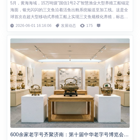
5月，黄海海域，15万吨级"国信1号2-2"智慧渔业大型养殖工船锚定
海面，银光闪闪的三文鱼沿着活鱼出舱系统输送至加工线。这是全
球首次在超大型移动式养殖工船上实现三文鱼规模化养殖，标志着
山东智慧渔业取得重大突破。 山东是海洋大省，海岸线长3345公
2026-06-01 16:16:06
发展动态
175
里，海域面积15.95万平方公里。2025年，山东海洋生产总值突破
1.9万亿元，达到19001.5亿元，居全国第二位。其中，海洋工程装
备、海洋...
600余家老字号齐聚济南：第十届中华老字号博览会亮点纷呈