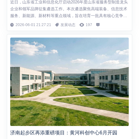
近日，山东省工业和信息化厅启动2026年度山东省服务型制造龙头
企业和领军品牌征集遴选工作。本次遴选聚焦高端装备、信息技术
服务、新能源、新材料等重点领域，旨在培育一批具有核心竞争力
的服务型制造示范企业。 服务型制造是制造业转型升级的重要方
2026-06-01 21:27:21
发展动态
197
向，指企业从单纯提供产品向提供"产品+服务"转变。例如，装备
制造企业从卖设备转向提供设备运维、远程监控、数据分析等增值
服务，实现从"卖产品"到"卖服务"...
济南起步区再添重磅项目：黄河科创中心6月开园