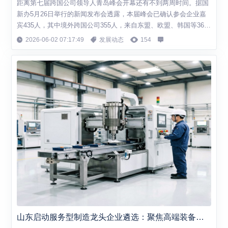
距离第七届跨国公司领导人青岛峰会开幕还有不到两周时间。据国
新办5月26日举行的新闻发布会透露，本届峰会已确认参会企业嘉
宾435人，其中境外跨国公司355人，来自东盟、欧盟、韩国等36个
国家和地区，境内企业80人，主要为世界500强和行业领军企业领
2026-06-02 07:17:49
发展动态
154
导人。 从"全面覆盖"到"精准赋能" 由商务部和山东省人民政府共同
主办的本届峰会，定于6月15日至17日在青岛举行，主题为"携手十
五五 向新向...
山东启动服务型制造龙头企业遴选：聚焦高端装备新能源等领域