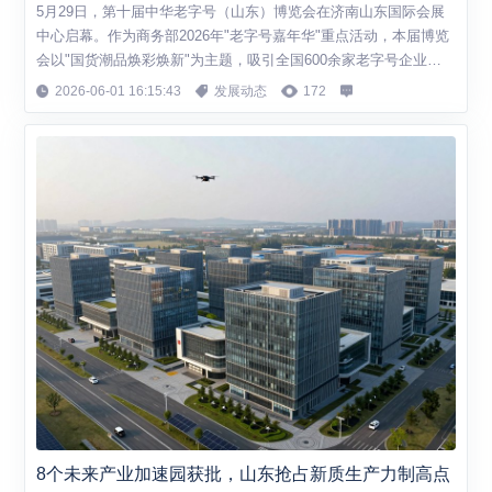
5月29日，第十届中华老字号（山东）博览会在济南山东国际会展
中心启幕。作为商务部2026年"老字号嘉年华"重点活动，本届博览
会以"国货潮品焕彩焕新"为主题，吸引全国600余家老字号企业齐
聚泉城。 本届博览会亮点纷呈。济南本土知名老字号鲁味斋推出博
2026-06-01 16:15:43
发展动态
172
物馆集群、非遗研学游、线上直播间、特色鲁菜馆四大全新消费场
景，拓宽经营赛道。东阿阿胶、德州扒鸡等山东老字号品牌也纷纷
亮出"看家本领"，展示传统...
8个未来产业加速园获批，山东抢占新质生产力制高点