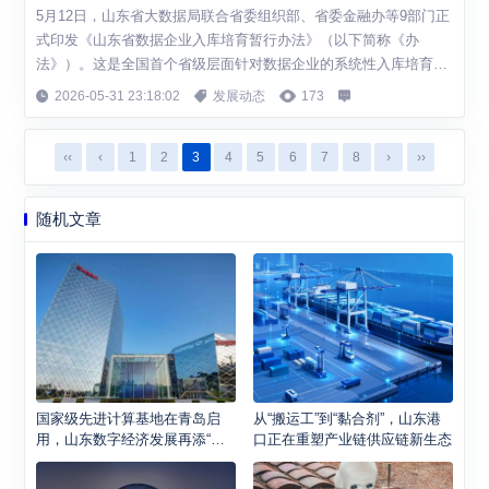
5月12日，山东省大数据局联合省委组织部、省委金融办等9部门正
式印发《山东省数据企业入库培育暂行办法》（以下简称《办
法》）。这是全国首个省级层面针对数据企业的系统性入库培育政
策，将于6月10日正式实施，有效期至2028年12月31日。 《办法》
2026-05-31 23:18:02
发展动态
173
明确六大入库类型、简化申报流程、推出九大培育措施，构建起覆
盖企业全生命周期的扶持体系，为山东数据产业高质量发展注入强
‹‹
‹
1
2
3
4
5
6
7
8
›
››
劲动力。 六大入库类型覆盖数...
随机文章
国家级先进计算基地在青岛启
从“搬运工”到“黏合剂”，山东港
用，山东数字经济发展再添“算
口正在重塑产业链供应链新生态
力引擎”