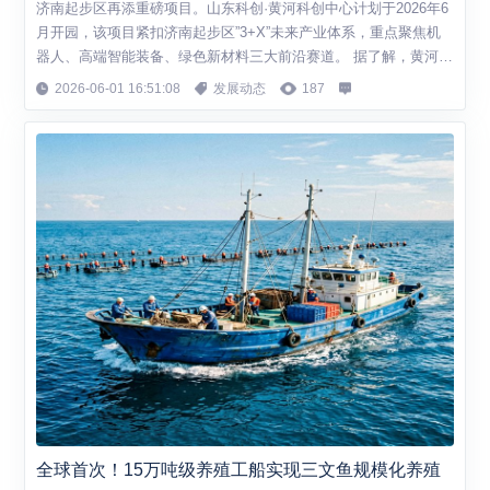
济南起步区再添重磅项目。山东科创·黄河科创中心计划于2026年6
月开园，该项目紧扣济南起步区”3+X”未来产业体系，重点聚焦机
器人、高端智能装备、绿色新材料三大前沿赛道。 据了解，黄河科
创中心将精准招引产业链龙头、创新型企业入驻，打造集研发、孵
2026-06-01 16:51:08
发展动态
187
化、产业化于一体的科技创新高地。项目建成后，预计可容纳超过
100家科技企业，年产值突破50亿元。 济南起步区自2021年...
全球首次！15万吨级养殖工船实现三文鱼规模化养殖