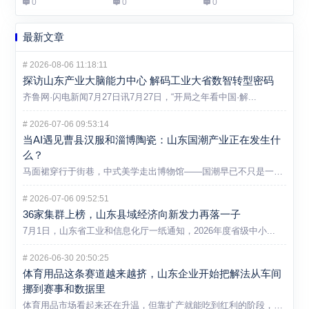
0
0
0
最新文章
#
2026-08-06 11:18:11
探访山东产业大脑能力中心 解码工业大省数智转型密码
齐鲁网·闪电新闻7月27日讯7月27日，“开局之年看中国·解...
#
2026-07-06 09:53:14
当AI遇见曹县汉服和淄博陶瓷：山东国潮产业正在发生什
么？
马面裙穿行于街巷，中式美学走出博物馆——国潮早已不只是一个消...
#
2026-07-06 09:52:51
36家集群上榜，山东县域经济向新发力再落一子
7月1日，山东省工业和信息化厅一纸通知，2026年度省级中小...
#
2026-06-30 20:50:25
体育用品这条赛道越来越挤，山东企业开始把解法从车间
挪到赛事和数据里
体育用品市场看起来还在升温，但靠扩产就能吃到红利的阶段，显然...