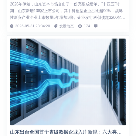
2026年伊始，山东资本市场交出了一份亮眼成绩单。”十四五”时
期，山东新增108家上市公司，其中科创型企业占比超90%，战略
性新兴产业企业上市数量5年增加3倍。企业发行科创债超3200亿
元，上市公司研发投入累计达3893亿元，研发占比达3.07%。 从”
2026-05-31 23:34:20
发展动态
174
压舱石”到”新引擎”，山东资本市场正经历一场深刻的结构性变
革。...
山东出台全国首个省级数据企业入库新规：六大类型九大措施构建全生命周期培育体系