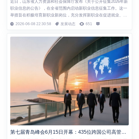
近日，山东省人力资源和社会保障厅发布《关于公开征集2026年新
职业信息的公告》，在全省范围内启动新职业信息征集工作。这一
举措旨在积极培育新职业新岗位，充分发挥新职业在促进就业、聚
集人才、发展新产业新技术中的重要作用。 聚焦"十大工程"，八大
2026-06-08 22:30:58
发展动态
651
产业成征集重点 根据公告，本次新职业征集重点聚焦"十大工程"，
以优化提升传统产业、培育壮大新兴产业和未来产业、扩能提质现
代服务业、大力发展数字经济、...
第七届青岛峰会6月15日开幕：435位跨国公司高管确认参会