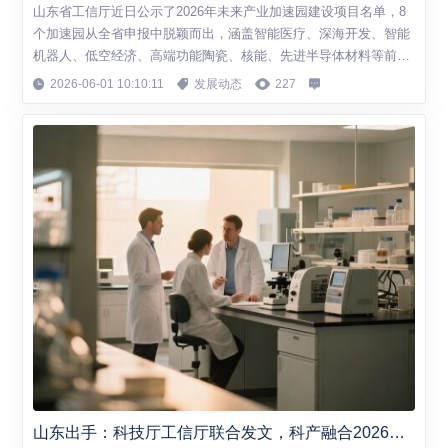
山东省工信厅近日公示了2026年未来产业加速园建设项目名单，8
个加速园从全省申报中脱颖而出，涵盖智能医疗、深海开发、智能
机器人、低空经济、高端功能陶瓷、核能、先进半导体材料等前沿
领域。这批加速园的遴选，标志着山东在培育新质生产力、抢占未
2026-06-01 10:10:11
发展动态
227
来产业制高点上迈出了实质性的一步。 8个加速园，五大未来赛道
从公示名单来看，8个加速园分布在济南、青岛、淄博、枣庄、东
营、威海荣成、日照、德州八市，覆...
山东出手：科技厅工信厅联合发文，科产融合2026路线图公布