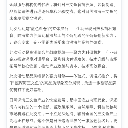
金融服务机构优秀代表，将针对三文鱼育苗养殖、装备制造、
品牌塑造等进行理论分享和经验交流。这对日照深海三文鱼的
未来发展意义深远。
此次活动是“蓝色粮仓”的立体展台——生动呈现日照从苗种繁
育、陆海接力养殖到精深加工与冷链配送的全链条创新实力，
让参会专家、企业零距离感受来自深海的高营养馈赠。
此次活动是资源整合的战略枢纽——聚力为科研机构、产业链
企业搭建深度对话平台，聚焦解决种源攻关、技术升级与市场
拓展等核心议题，推动产业政策与资本、技术高效耦合。
此次活动是品牌崛起的强力引擎——体验式、沉浸式推介，将
“日照深海三文鱼”的高品质形象充分展现，为进一步塑强品牌
优势打下更好基础。
日照深海三文鱼产业的快速发展，是中国渔业向现代化、深远
海方向转型的一个缩影。当政策东风、自然禀赋、科技硬核与
市场机遇在此交汇，一个立足深远海、辐射全国的三文鱼产业
高地正在形成。这不仅是日照递给世界的一张蓝色新名片，更
是在全球深远海养殖版图上刻下的闪亮坐标。（作者 孙晓梅