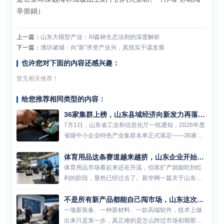
辛崇娟）
上一篇：
山东大模型产业：AI森林生态法则的深度解析
下一篇：
潍坊诸城：向“新”求变产业兴，真抓实干谋发展
也许您对下面的内容还感兴趣：
暂无相关推荐！
给您推荐相同类型的内容：
36家集群上榜，山东县域经济向新发力再落一子
7月1日，山东省工业和信息化厅一纸通知，2026年度
省级中小企业特色产业集群名单正式落定——36家集
群榜上有名。 这不是一个简单的数字。翻看名单你会
体育用品这条赛道越来越挤，山东企业开始把解法从车间挪到赛事和数据里
发现，机器人、新材料、高端装备制造、生物材料等
新质生产力...
体育用品市场看起来还在升温，但靠扩产就能吃到红
利的阶段，显然已经过去了。新华网一篇关于山东体
育用品产业的报道提到，国内体育用品制造及销售总
不是所有新产品都能自己闯市场，山东这次把首台套和首版次一起拉进保险补偿
产出已突破两万亿元，可行业平均库存周转天数却超
过140天。热闹还在...
一项新装备、一种新材料、一款高端软件，技术上做
出来只是第一步，真正难的是怎么跨过市场初期那道