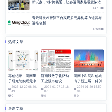
新试点，“移”路畅通，让春运回家路暖意浓浓
1471
青云科技AI智算平台实现多元异构算力运营与
运维创新
1359
热评文章
再创纪录！济南量
济南以数字化驱动
济南中科院科创城
子研究院实现无中
工业强市建设
有了新进展！科创
继千公里光纤有限
城数字科技产业园
2023-12-20 08:40:
2024-01-27 15:18:
2024-01-29 15:50:
码长量子密钥分发
49
07
开工
04
0
0
0
最新文章