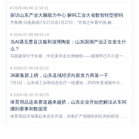
#
2026-08-06 11:18:11
探访山东产业大脑能力中心 解码工业大省数智转型密码
齐鲁网·闪电新闻7月27日讯7月27日，“开局之年看中国·解...
#
2026-07-06 09:53:14
当AI遇见曹县汉服和淄博陶瓷：山东国潮产业正在发生什
么？
马面裙穿行于街巷，中式美学走出博物馆——国潮早已不只是一个消...
#
2026-07-06 09:52:51
36家集群上榜，山东县域经济向新发力再落一子
7月1日，山东省工业和信息化厅一纸通知，2026年度省级中小...
#
2026-06-30 20:50:25
体育用品这条赛道越来越挤，山东企业开始把解法从车间
挪到赛事和数据里
体育用品市场看起来还在升温，但靠扩产就能吃到红利的阶段，显然...
#
2026-06-30 20:46:34
不是所有新产品都能自己闯市场，山东这次把首台套和首