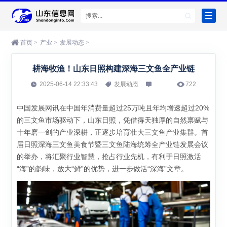
首页
>
产业
>
发展动态
>
耕海牧渔！山东日照构建深海三文鱼全产业链
2025-06-14 22:33:43
发展动态
722
中国发展网讯在中国年消费量超过25万吨且年均增速超过20%
的三文鱼市场驱动下，山东日照，凭借得天独厚的自然禀赋与
十年磨一剑的产业深耕，正逐步培育壮大三文鱼产业集群。首
届日照深海三文鱼美食节暨三文鱼陆海统筹全产业链发展会议
的举办，将汇聚行业智慧，抢占行业先机，有利于日照激活
“海”的韵味，放大“鲜”的优势，进一步做活“深海”文章。