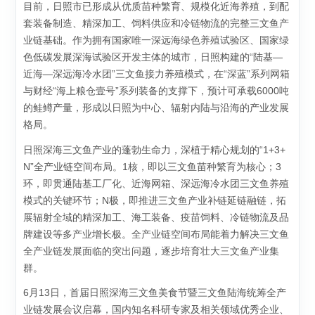
目前，日照市已形成从优质苗种繁育、规模化近海养殖，到配
套装备制造、精深加工、饲料供应和冷链物流的完整三文鱼产
业链基础。作为拥有国家唯一深远海绿色养殖试验区、国家绿
色低碳发展深海试验区开发主体的城市，日照构建的“陆基—
近海—深远海冷水团”三文鱼接力养殖模式，在“深蓝”系列网箱
与财经“海上粮仓壹号”系列装备的支撑下，预计可承载6000吨
的鲑鳟产量，形成以日照为中心、辐射内陆与沿海的产业发展
格局。
日照深海三文鱼产业的蓬勃生命力，深植于精心规划的“1+3+
N”全产业链空间布局。1核，即以三文鱼苗种繁育为核心；3
环，即贯通陆基工厂化、近海网箱、深远海冷水团三文鱼养殖
模式的关键环节；N极，即推进三文鱼产业补链延链融链，拓
展辐射全域的精深加工、海工装备、疫苗饲料、冷链物流及品
牌建设等多产业增长极。全产业链空间布局能着力解决三文鱼
全产业链发展面临的突出问题，逐步培育壮大三文鱼产业集
群。
6月13日，首届日照深海三文鱼美食节暨三文鱼陆海统筹全产
业链发展会议启幕，国内知名科研专家及相关领域优秀企业、