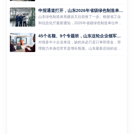
门槛。山东这次把首台（套）技术装备、首批次新材
申报通道打开，山东2026年省级绿色制造单位开始新一轮遴选
料和首版次高端软件放进同一轮保险补偿资格审定
里，说白了，就是想帮这...
山东绿色制造体系建设又往前推了一步。根据省工业
和信息化厅最新通知，2026年省级绿色制造单位申报
推荐工作已经启动，涉及绿色工厂、绿色工业园区和
45个名额、9个专题班，山东这轮企业领军人才培训更像一次经营能力补课
绿色供应链管理企业三类主体。对准备冲刺省级示范
的企业和园区来说...
对很多中小企业来说，缺的未必只是订单和资金，管
理能力本身也常常是增长瓶颈。山东最新启动的这轮
领军人才培训，瞄准的正是这个问题。 6月26日，山
东省工业和信息化厅发布通知，2026年度中小企业经
营管理领军人...