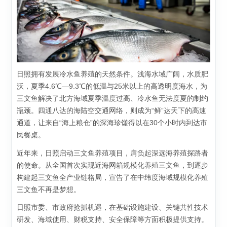
日照拥有发展冷水鱼养殖的天然条件。浅海水域广阔，水质肥
沃，夏季4.6℃—9.3℃的低温与25米以上的高透明度海水，为
三文鱼解决了北方海域夏季温度过高、冷水鱼无法度夏的制约
瓶颈。四通八达的海陆空交通网络，则成为“鲜”达天下的高速
通道，让来自“海上粮仓”的深海珍馐得以在30个小时内到达市
民餐桌。
近年来，日照启动三文鱼养殖项目，肩负起深远海养殖探路者
的使命。从全国首次实现近海网箱规模化养殖三文鱼，到逐步
构建起三文鱼全产业链格局，宣告了在中纬度海域规模化养殖
三文鱼不再是梦想。
日照市委、市政府抢抓机遇，在基础设施建设、关键共性技术
研发、海域使用、财税支持、安全保障等方面积极提供支持。