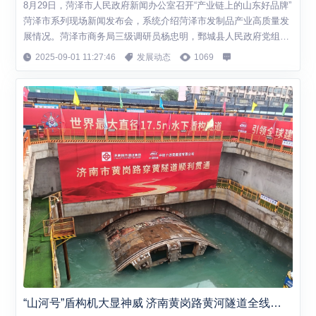
8月29日，菏泽市人民政府新闻办公室召开“产业链上的山东好品牌”
菏泽市系列现场新闻发布会，系统介绍菏泽市发制品产业高质量发
展情况。菏泽市商务局三级调研员杨忠明，鄄城县人民政府党组成
员、副县长李言民，鄄城县商务局党组书记、局长李婷，鄄城县发
2025-09-01 11:27:46
发展动态
1069
制品协会会长范殿久参加发布会并回答记者提问。 菏泽发制品产业
起源于20世纪70年代，最初由鄄城县部分群众走街串巷收购人发起
步。经过多年的发展沉淀，菏泽...
“山河号”盾构机大显神威 济南黄岗路黄河隧道全线贯通