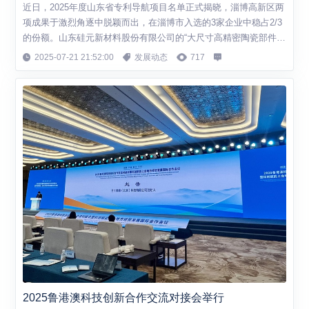
近日，2025年度山东省专利导航项目名单正式揭晓，淄博高新区两
项成果于激烈角逐中脱颖而出，在淄博市入选的3家企业中稳占2/3
的份额。山东硅元新材料股份有限公司的“大尺寸高精密陶瓷部件制
备及加工专利导航”与山东亚华电子股份有限公司的“智慧病房服务
2025-07-21 21:52:00
发展动态
717
交互系统专利导航”携手上榜，恰似两朵绽放的创新之花，既彰显着
辖区企业在技术创新疆域里的硬核实力，更镌刻着淄博高新区在知
识产权培育与转化之路上的深...
2025鲁港澳科技创新合作交流对接会举行