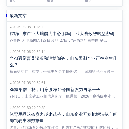
0
0
0
最新文章
#
2026-08-06 11:18:11
探访山东产业大脑能力中心 解码工业大省数智转型密码
齐鲁网·闪电新闻7月27日讯7月27日，“开局之年看中国·解...
#
2026-07-06 09:53:14
当AI遇见曹县汉服和淄博陶瓷：山东国潮产业正在发生什
么？
马面裙穿行于街巷，中式美学走出博物馆——国潮早已不只是一个消...
#
2026-07-06 09:52:51
36家集群上榜，山东县域经济向新发力再落一子
7月1日，山东省工业和信息化厅一纸通知，2026年度省级中小...
#
2026-06-30 20:50:25
体育用品这条赛道越来越挤，山东企业开始把解法从车间
挪到赛事和数据里
体育用品市场看起来还在升温，但靠扩产就能吃到红利的阶段，显然...