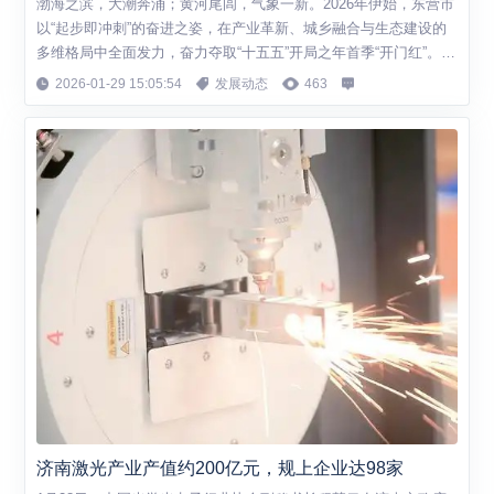
渤海之滨，大潮奔涌；黄河尾闾，气象一新。2026年伊始，东营市
以“起步即冲刺”的奋进之姿，在产业革新、城乡融合与生态建设的
多维格局中全面发力，奋力夺取“十五五”开局之年首季“开门红”。
动能转换，产业焕新 东营的产业格局，正经历一场深刻的结构性重
2026-01-29 15:05:54
发展动态
463
塑。这座因油而兴、以工见长的传统工业城市，在巩固既有优势的
同时，正以前所未有的决心和力度，奋力开拓高质量发展的新航
道。 新一年的冲锋号已经吹响...
济南激光产业产值约200亿元，规上企业达98家