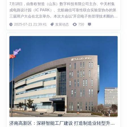
7月18日，由鲁欧智造（山东）数字科技有限公司主办、中关村集
成电路设计园（IC PARK）、北航确信可靠性联合实验室协办的第
三届用户大会在北京举办。本次大会以“开启电子热管理技术圈的正
向设计之门”为主题，吸引了来自全国各地的300余名行业专家、企
2025-07-21 21:39:41
发展动态
750
业代表及技术精英齐聚北京。 活动现场，来自华为、中车、中电
科、汇川、阳光电源、浪潮、特变电工、地平线、比特大陆、北
航、哈工大、北理工、北交大等...
济南高新区：深耕智能工厂建设 打造制造业转型升级新标杆