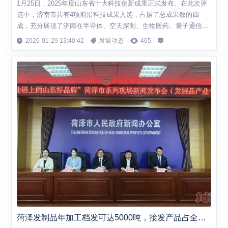
1月25日，2025年度山东省十大科技创新成果正式发布。在此次评
选中，济南市共有4项前沿科技成果入选，占据了总成果数的四
成，充分展现了济南在半导体、空天探测、生物医药、量子通信等
前沿科技领域的强劲实力与深厚底蕴。这十大成果是由省内外60余
2026-01-29 13:40:42
发展动态
465
位院士专家从山东省重大科技创新成果库中严格筛选而出，代表了
山东科技创新的最高水平。 此次“山东好成果”发布工作自2023年7
月启动以来，已累计征集入库...
菏泽发制品年加工档发可达5000吨，接发产品占全球市场份额的70%