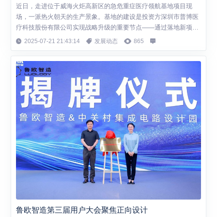
近日，走进位于威海火炬高新区的急危重症医疗领航基地项目现
场，一派热火朝天的生产景象。基地的建设是投资方深圳市普博医
疗科技股份有限公司实现战略升级的重要节点——通过落地新项
目，积极打造“高端医疗设备+高质医用耗材+智能化管理系统”三位
2025-07-21 21:43:14
发展动态
865
一体战略布局。 普博医疗是杰出的急危重症整体解决方案供应商，
其威海子公司山东柏新医疗制品有限公司扎根威海火炬高新区20多
年。去年年底，普博医疗与威海火炬高新...
鲁欧智造第三届用户大会聚焦正向设计