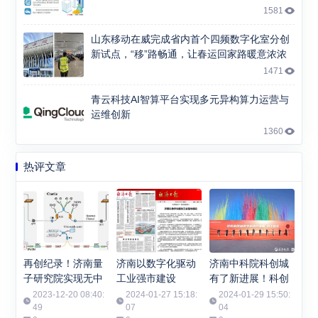
1581
山东移动在威完成省内首个四频数字化室分创
新试点，“移”路畅通，让春运回家路暖意浓浓
1471
青云科技AI智算平台实现多元异构算力运营与
运维创新
1360
热评文章
再创纪录！济南量
济南以数字化驱动
济南中科院科创城
子研究院实现无中
工业强市建设
有了新进展！科创
继千公里光纤有限
城数字科技产业园
2023-12-20 08:40:
2024-01-27 15:18:
2024-01-29 15:50:
码长量子密钥分发
49
07
开工
04