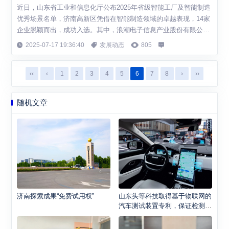
近日，山东省工业和信息化厅公布2025年省级智能工厂及智能制造
优秀场景名单，济南高新区凭借在智能制造领域的卓越表现，14家
企业脱颖而出，成功入选。其中，浪潮电子信息产业股份有限公司
等8家企业成功跻身“先进级（省级）智能工厂”行列，积成电子股份
2025-07-17 19:36:40
发展动态
805
有限公司等6家企业斩获14个“省级智能制造优秀场景”荣誉，这一成
果标志着济南高新区在落实国家《智能工厂梯度培育行动实施方
‹‹
‹
1
2
3
4
5
6
7
8
›
››
案》及山东省培育新质生产力...
随机文章
济南探索成果“免费试用权”
山东头等科技取得基于物联网的
汽车测试装置专利，保证检测结
果的准确度