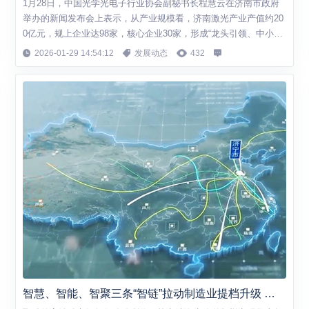
1月28日，中国光学光电子行业协会副秘书长程慧云在济南市政府
举办的新闻发布会上表示，从产业规模看，济南激光产业产值约20
0亿元，规上企业达98家，核心企业30家，形成“龙头引领、中小协
同”的梯队。济南正在成为华北地区激光产业的“核心增长极”，填补
2026-01-29 14:54:12
发展动态
432
我国北方高端激光装备制造与国际合作的空白。 程慧云介绍，从全
国激光产业发展格局来看，当前国内已形成“华中(武汉)、华南(珠三
角)、华东(长三角...
智慧、智能、智聚三条“智链”拉动制造业提档升级 济宁“智造”托举“大国重器”