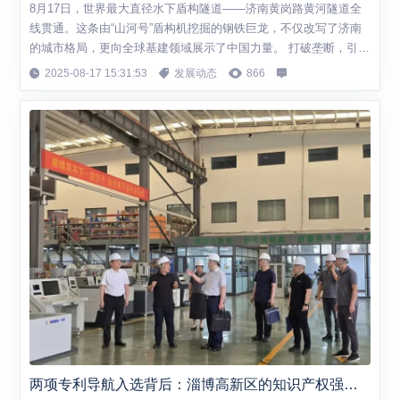
8月17日，世界最大直径水下盾构隧道——济南黄岗路黄河隧道全
线贯通。这条由“山河号”盾构机挖掘的钢铁巨龙，不仅改写了济南
的城市格局，更向全球基建领域展示了中国力量。 打破垄断，引领
技术革新 济南黄岗路黄河隧道面临着黄河复杂地质与高水压的挑
2025-08-17 15:31:53
发展动态
866
战。济南建设者自主研发了适应复合地层的刀盘系统，并搭载了超
前地质预报等“五官一脑”智能化设备，成功突破了技术难题，实现
了从技术追随者到标准制定者的历史...
两项专利导航入选背后：淄博高新区的知识产权强区密码