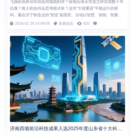
飞驰的高铁动车组如何稳稳刹停？核电站海水管道怎样实现数十年
抗腐？推土机如何会思考能决策？这些“大国重器”平稳运行的密
码，藏在济宁制造业的“智造”基因里。当地以智慧、智能、智聚三
条“智链”为牵引，用一个个硬核配套案例，挺起了先进制造业的脊
2026-01-29 14:49:58
发展动态
420
梁。 科技创新的“智慧内核”，是济宁“智造”叩开“大国重器”大门的密
钥。汶上海纬机车配件有限公司的智能化车间里，生产热潮驱散了
冬日的寒冷，超1600℃高...
济南四项前沿科技成果入选2025年度山东省十大科技创新成果