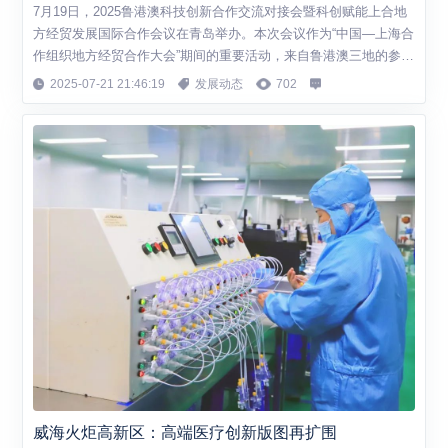
7月19日，2025鲁港澳科技创新合作交流对接会暨科创赋能上合地
方经贸发展国际合作会议在青岛举办。本次会议作为“中国—上海合
作组织地方经贸合作大会”期间的重要活动，来自鲁港澳三地的参会
代表围绕深化产学研协同、共建开放创新生态、促进科技成果转化
2025-07-21 21:46:19
发展动态
702
等内容深入交流研讨。 会上，香港贸易发展局华北及东北首席代表
陈嘉贤表示，将充分发挥香港国际金融、贸易中心和科创枢纽优
势，为山东企业“走出去”和海外...
威海火炬高新区：高端医疗创新版图再扩围