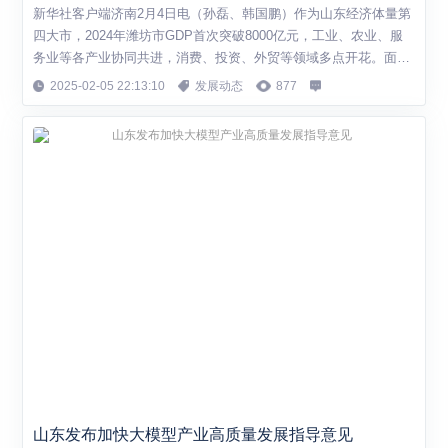
新华社客户端济南2月4日电（孙磊、韩国鹏）作为山东经济体量第
四大市，2024年潍坊市GDP首次突破8000亿元，工业、农业、服
务业等各产业协同共进，消费、投资、外贸等领域多点开花。面向
2025年，潍坊将锚定“走在前、挑大梁”，推进产业发展与科技创新
2025-02-05 22:13:10
发展动态
877
“双轮并驱”，推动经济持续稳健向好、进中提质。 1月26日，潍坊
市统计局正式公布2024年经济运行情况。数据显示，2024年，全市
地区生产总...
山东发布加快大模型产业高质量发展指导意见