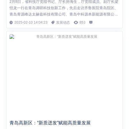
2月8日，省科技厅党组书记、厅长孙海生，厅党组成员、副厅长梁
恺龙一行在青岛调研科技创新工作，先后走访齐鲁医院青岛院区、
青岛青源峰达太赫兹科技有限公司、青岛中科源本新能源有限公
司、青岛绿色发展研究院有限公司等单位。 在齐鲁医院青岛院区，
2025-02-10 14:04:23
发展动态
853
孙海生一行实地调研山东大学齐鲁医院中子医学中心，详细了解硼
中子俘获疗法的技术原理、诊疗优势。孙海生表示，希望齐鲁医院
和凤麟核集团继续发挥各自专业优势，共同...
青岛高新区：“新质迸发”赋能高质量发展