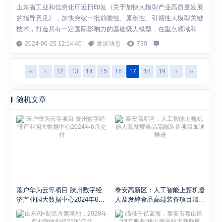
山东省工业和信息化厅近日印发《关于加快大模型产业高质量发展
的指导意见》，加快突破一批前瞻性、原创性、引领性大模型关键
技术，打造具有一定国际影响力的基础级大模型，在重点领域和关
键环节培育一批覆盖范围广、产品能效高的行业级大模型、场景级
2024-06-25 12:14:40
发展动态
730
大模型。 基础级大模型，主要指着眼未来趋势和技术前沿，布局参
数量大、结构复杂、处理力强的通用大模型产品，通过加强多模态
‹‹
‹
12
13
14
15
16
17
18
19
›
››
生成式、判别式大模型研发，为行业级、场...
随机文章
落户华为云等项目 胶州数字经
泰安高新区：人工智能上甄机器
济产业园大数据中心2024年6月
人及发酵食品高端装备项目加速
交付
推进