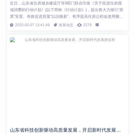
近日，山东省住房城乡建设厅等9部门联合印发《关于促进住房领
域消费的行动计划》(以下简称《行动计划》)，提出将大力推行“房
票”安置、有效促进房屋“以旧换新”、有序提高住房公积金使用额度
等20条政策措施，促进住房领域消费。 当前房地产政策利好持
2025-02-07 13:41:49
发展动态
1579
续，是刚需和改善型购房的有利时机。《行动计划》提出，将充分
释放房地产存量增量政策红利。一方面，在城市更新、城中村改造
等涉及房屋征收工作中，推行“房票...
山东省科技创新驱动高质量发展，开启新时代发展新征程