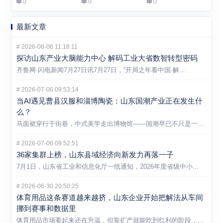
0
0
0
最新文章
#
2026-08-06 11:18:11
探访山东产业大脑能力中心 解码工业大省数智转型密码
齐鲁网·闪电新闻7月27日讯7月27日，“开局之年看中国·解...
#
2026-07-06 09:53:14
当AI遇见曹县汉服和淄博陶瓷：山东国潮产业正在发生什
么？
马面裙穿行于街巷，中式美学走出博物馆——国潮早已不只是一个消...
#
2026-07-06 09:52:51
36家集群上榜，山东县域经济向新发力再落一子
7月1日，山东省工业和信息化厅一纸通知，2026年度省级中小...
#
2026-06-30 20:50:25
体育用品这条赛道越来越挤，山东企业开始把解法从车间
挪到赛事和数据里
体育用品市场看起来还在升温，但靠扩产就能吃到红利的阶段，显然...