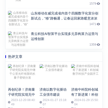
1579
山东移动在威完成省内首个四频数字化室分创
新试点，“移”路畅通，让春运回家路暖意浓浓
1471
青云科技AI智算平台实现多元异构算力运营与
运维创新
1359
热评文章
再创纪录！济南量
济南以数字化驱动
济南中科院科创城
子研究院实现无中
工业强市建设
有了新进展！科创
继千公里光纤有限
城数字科技产业园
2023-12-20 08:40:
2024-01-27 15:18:
2024-01-29 15:50:
码长量子密钥分发
49
07
开工
04