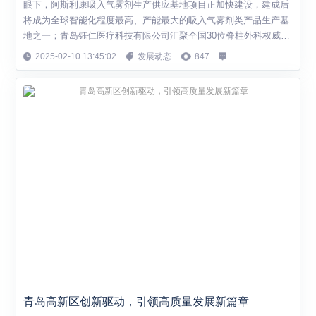
眼下，阿斯利康吸入气雾剂生产供应基地项目正加快建设，建成后
将成为全球智能化程度最高、产能最大的吸入气雾剂类产品生产基
地之一；青岛钰仁医疗科技有限公司汇聚全国30位脊柱外科权威专
家探讨技术规范，推动其依托国家重点研发计划研创的首套国产双
2025-02-10 13:45:02
发展动态
847
通道新型微创脊柱手术设备走向全国，助力我国脊柱微创领域的研
究与规范化治疗。在青岛高新区，不断集聚的创新资源和充满活力
的创新主体交相辉映，推动一批新技术蓬勃...
青岛高新区创新驱动，引领高质量发展新篇章