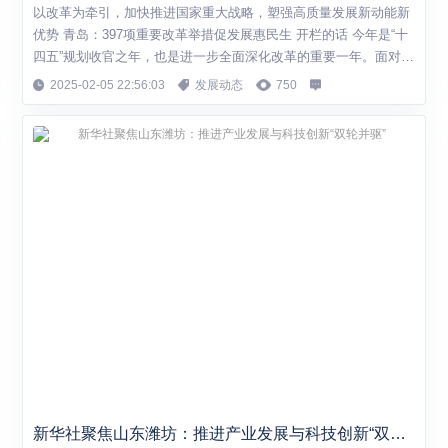
以改革为牵引，加快推进国家重大战略，塑强高质量发展新动能新
优势 青岛：397项重要改革举措促发展惠民生 开栏的话 今年是“十
四五”规划收官之年，也是进一步全面深化改革的重要一年。面对纷
繁复杂的国际国内形势，面对新一轮科技革命和产业变革，面对人
2025-02-05 22:56:03
发展动态
750
民群众新期待，必须抓改革创新，促高质量发展。 本报今起推出
《当好全面深化改革排头兵·青岛实践》专栏，全面展示青岛深入贯
彻落实党的二十届三中全会精神...
新华社聚焦山东潍坊：推进产业发展与科技创新“双轮并驱”