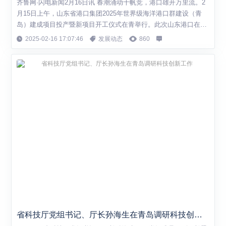
齐鲁网·闪电新闻2月16日讯 春潮涌动千帆竞，港口雄开万里流。2
月15日上午，山东省港口集团2025年世界级海洋港口群建设（青
岛）建成项目投产暨新项目开工仪式在青举行。此次山东港口在青
岛市2024年建成投产、目前续建以及2025年计划新开工重点项目共
2025-02-16 17:07:46
发展动态
860
计29项，总投资934亿元。 这是山东港口加快打造世界级海洋港口
群的有力行动，是贯彻落实全省抓改革创新促高质量发展大会精
神、全面助力青岛国...
省科技厅党组书记、厅长孙海生在青岛调研科技创新工作