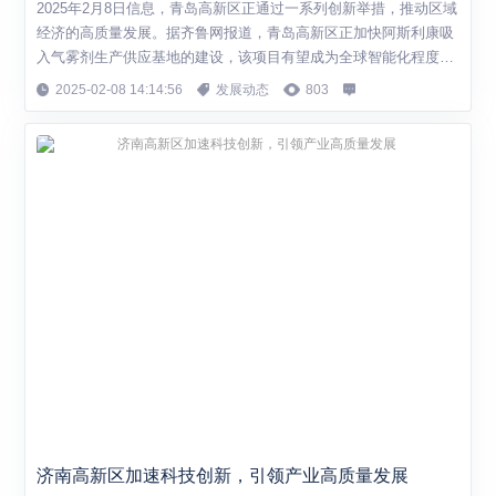
2025年2月8日信息，青岛高新区正通过一系列创新举措，推动区域
经济的高质量发展。据齐鲁网报道，青岛高新区正加快阿斯利康吸
入气雾剂生产供应基地的建设，该项目有望成为全球智能化程度最
高、产能最大的吸入气雾剂类产品生产基地之一。同时，青岛钰仁
2025-02-08 14:14:56
发展动态
803
医疗科技有限公司也在推动其首套国产双通道新型微创脊柱手术设
备的全国推广，助力我国脊柱微创领域的研究与规范化治疗。 青岛
高新区的发展战略聚焦于“高”和“...
济南高新区加速科技创新，引领产业高质量发展