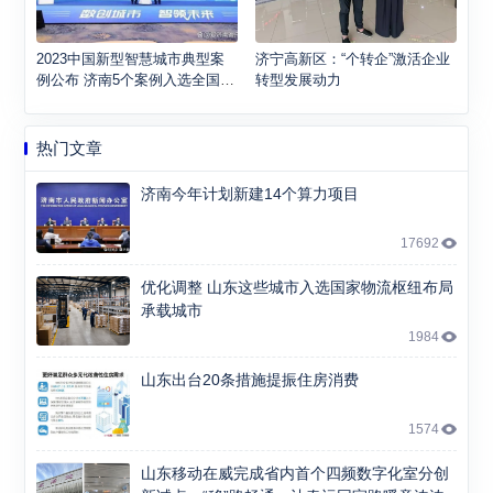
2023中国新型智慧城市典型案
济宁高新区：“个转企”激活企业
例公布 济南5个案例入选全国百
转型发展动力
强
热门文章
济南今年计划新建14个算力项目
17692
优化调整 山东这些城市入选国家物流枢纽布局
承载城市
1984
山东出台20条措施提振住房消费
1574
山东移动在威完成省内首个四频数字化室分创