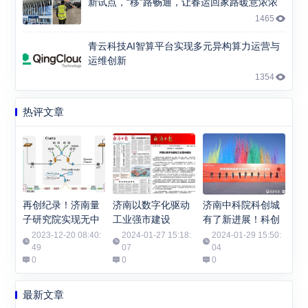
新试点，“移”路畅通，让春运回家路暖意浓浓
1465
青云科技AI智算平台实现多元异构算力运营与
运维创新
1354
热评文章
再创纪录！济南量
济南以数字化驱动
济南中科院科创城
子研究院实现无中
工业强市建设
有了新进展！科创
继千公里光纤有限
城数字科技产业园
2023-12-20 08:40:
2024-01-27 15:18:
2024-01-29 15:50:
码长量子密钥分发
49
07
开工
04
0
0
0
最新文章