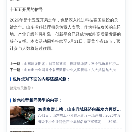
十五五开局的信号
2026年是十五五开局之年，也是深入推进科技强国建设的关
键之年。山东省科技厅相关负责人表示，作为科技攻关的主阵
地、产业升级的强引擎，创新平台已经成为赋能高质量发展的
核心支撑。本次活动周将持续至5月31日，覆盖全省16市，预
计参与人数将超过往届。
上一篇：
山东建设图鉴：智造加速跑、循环筑绿梦，三个视角看经济大省挑大梁
下一篇：
山东出台全国首个省级数据企业入库新规：六大类型九大措施构建全生命周期培育体系
也许您对下面的内容还感兴趣：
暂无相关推荐！
给您推荐相同类型的内容：
36家集群上榜，山东县域经济向新发力再落一子
7月1日，山东省工业和信息化厅一纸通知，2026年度
省级中小企业特色产业集群名单正式落定——36家集
群榜上有名。 这不是一个简单的数字。翻看名单你会