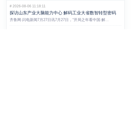
#
2026-08-06 11:18:11
探访山东产业大脑能力中心 解码工业大省数智转型密码
齐鲁网·闪电新闻7月27日讯7月27日，“开局之年看中国·解...
#
2026-07-06 09:53:14
当AI遇见曹县汉服和淄博陶瓷：山东国潮产业正在发生什
么？
马面裙穿行于街巷，中式美学走出博物馆——国潮早已不只是一个消...
#
2026-07-06 09:52:51
36家集群上榜，山东县域经济向新发力再落一子
7月1日，山东省工业和信息化厅一纸通知，2026年度省级中小...
#
2026-06-30 20:50:25
体育用品这条赛道越来越挤，山东企业开始把解法从车间
挪到赛事和数据里
体育用品市场看起来还在升温，但靠扩产就能吃到红利的阶段，显然...
#
2026-06-30 20:46:34
不是所有新产品都能自己闯市场，山东这次把首台套和首