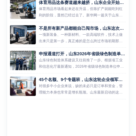
体育用品这条赛道越来越挤，山东企业开始把解法从车间挪到赛事和数据里
发现，机器人、新材料、高端装备制造、生物材料等
新质生产力...
体育用品市场看起来还在升温，但靠扩产就能吃到红
利的阶段，显然已经过去了。新华网一篇关于山东体
育用品产业的报道提到，国内体育用品制造及销售总
不是所有新产品都能自己闯市场，山东这次把首台套和首版次一起拉进保险补偿
产出已突破两万亿元，可行业平均库存周转天数却超
过140天。热闹还在...
一项新装备、一种新材料、一款高端软件，技术上做
出来只是第一步，真正难的是怎么跨过市场初期那道
门槛。山东这次把首台（套）技术装备、首批次新材
申报通道打开，山东2026年省级绿色制造单位开始新一轮遴选
料和首版次高端软件放进同一轮保险补偿资格审定
里，说白了，就是想帮这...
山东绿色制造体系建设又往前推了一步。根据省工业
和信息化厅最新通知，2026年省级绿色制造单位申报
推荐工作已经启动，涉及绿色工厂、绿色工业园区和
45个名额、9个专题班，山东这轮企业领军人才培训更像一次经营能力补课
绿色供应链管理企业三类主体。对准备冲刺省级示范
的企业和园区来说...
对很多中小企业来说，缺的未必只是订单和资金，管
理能力本身也常常是增长瓶颈。山东最新启动的这轮
领军人才培训，瞄准的正是这个问题。 6月26日，山
东省工业和信息化厅发布通知，2026年度中小企业经
营管理领军人...