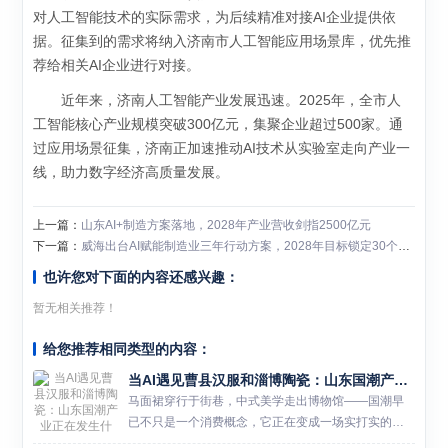
对人工智能技术的实际需求，为后续精准对接AI企业提供依
据。征集到的需求将纳入济南市人工智能应用场景库，优先推
荐给相关AI企业进行对接。
近年来，济南人工智能产业发展迅速。2025年，全市人
工智能核心产业规模突破300亿元，集聚企业超过500家。通
过应用场景征集，济南正加速推动AI技术从实验室走向产业一
线，助力数字经济高质量发展。
上一篇：
山东AI+制造方案落地，2028年产业营收剑指2500亿元
下一篇：
威海出台AI赋能制造业三年行动方案，2028年目标锁定30个以上应用场景
也许您对下面的内容还感兴趣：
暂无相关推荐！
给您推荐相同类型的内容：
当AI遇见曹县汉服和淄博陶瓷：山东国潮产业正在发生什么？
马面裙穿行于街巷，中式美学走出博物馆——国潮早
已不只是一个消费概念，它正在变成一场实打实的产
业变革。而在这场变革中，AI成了山东制造业手里的