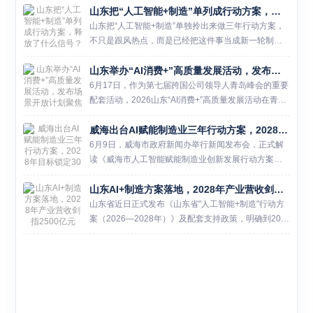
山东把“人工智能+制造”单列成行动方案，释放了什么信号？
一张新牌。 一组数据可以说明问题：2025年山东AI核
心产业营收...
山东把“人工智能+制造”单独拎出来做三年行动方案，
不只是跟风热点，而是已经把这件事当成新一轮制造
业升级的关键抓手来推进。近日，山东省政府新闻办
山东举办“AI消费+”高质量发展活动，发布场景开放计划聚焦六大领域
举行发布会，系统解读了《山东省“人工智能+制造”行
动方案（20...
6月17日，作为第七届跨国公司领导人青岛峰会的重要
配套活动，2026山东“AI消费+”高质量发展活动在青岛
国际会议中心隆重举行。本次活动由山东省人民政府
威海出台AI赋能制造业三年行动方案，2028年目标锁定30个以上应用场景
与中华人民共和国商务部共同主...
6月9日，威海市政府新闻办举行新闻发布会，正式解
读《威海市人工智能赋能制造业创新发展行动方案（2
026—2028年）》。这份由市工业和信息化局等12部
山东AI+制造方案落地，2028年产业营收剑指2500亿元
门联合出台的三年行动方案，为威海制造业智能化转
型划定了...
山东省近日正式发布《山东省"人工智能+制造"行动方
案（2026—2028年）》及配套支持政策，明确到202
8年全省人工智能产业营业收入将突破2500亿元。这
份方案被业内视为山东推动"山东制造"向"山东智造...