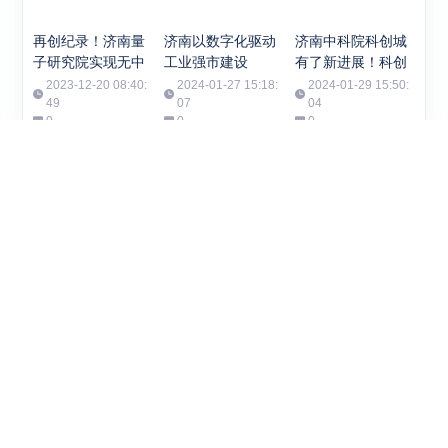
再创纪录！济南量
济南以数字化驱动
济南中科院科创城
子研究院实现无中
工业强市建设
有了新进展！科创
继千公里光纤有限
城数字科技产业园
2023-12-20 08:40:
2024-01-27 15:18:
2024-01-29 15:50:
码长量子密钥分发
49
07
开工
04
0
0
0
最新文章
#
2026-07-06 09:53:14
当AI遇见曹县汉服和淄博陶瓷：山东国潮产业正在发生什
么？
马面裙穿行于街巷，中式美学走出博物馆——国潮早已不只是一个消...
#
2026-07-06 09:52:51
36家集群上榜，山东县域经济向新发力再落一子
7月1日，山东省工业和信息化厅一纸通知，2026年度省级中小...
#
2026-06-30 20:50:25
体育用品这条赛道越来越挤，山东企业开始把解法从车间