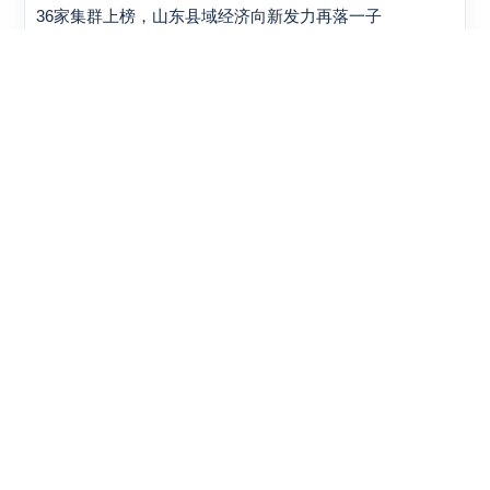
36家集群上榜，山东县域经济向新发力再落一子
7月1日，山东省工业和信息化厅一纸通知，2026年度省级中小...
#
2026-06-30 20:50:25
体育用品这条赛道越来越挤，山东企业开始把解法从车间
挪到赛事和数据里
体育用品市场看起来还在升温，但靠扩产就能吃到红利的阶段，显然...
#
2026-06-30 20:46:34
不是所有新产品都能自己闯市场，山东这次把首台套和首
版次一起拉进保险补偿
一项新装备、一种新材料、一款高端软件，技术上做出来只是第一步...
关于本站
丨
隐私策略
丨
联系我们
丨
投诉举报
丨
BBIN游戏网
丨
復刻手錶
Copyright © 2018-2026
山东产业信息网
All Rights Reserved.
提供云计算服务