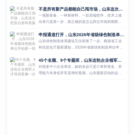
育用品产业的报道提到，国内体育用品制造及销售总
不是所有新产品都能自己闯市场，山东这次把首台套和首版次一起拉进保险补偿
产出已突破两万亿元，可行业平均库存周转天数却超
过140天。热闹还在...
一项新装备、一种新材料、一款高端软件，技术上做
出来只是第一步，真正难的是怎么跨过市场初期那道
门槛。山东这次把首台（套）技术装备、首批次新材
申报通道打开，山东2026年省级绿色制造单位开始新一轮遴选
料和首版次高端软件放进同一轮保险补偿资格审定
里，说白了，就是想帮这...
山东绿色制造体系建设又往前推了一步。根据省工业
和信息化厅最新通知，2026年省级绿色制造单位申报
推荐工作已经启动，涉及绿色工厂、绿色工业园区和
45个名额、9个专题班，山东这轮企业领军人才培训更像一次经营能力补课
绿色供应链管理企业三类主体。对准备冲刺省级示范
的企业和园区来说...
对很多中小企业来说，缺的未必只是订单和资金，管
理能力本身也常常是增长瓶颈。山东最新启动的这轮
领军人才培训，瞄准的正是这个问题。 6月26日，山
东省工业和信息化厅发布通知，2026年度中小企业经
营管理领军人...