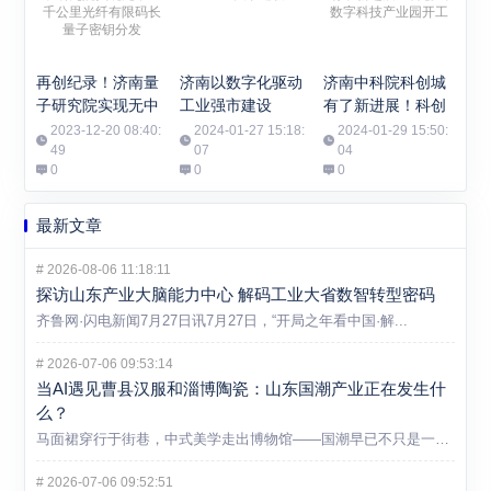
再创纪录！济南量
济南以数字化驱动
济南中科院科创城
子研究院实现无中
工业强市建设
有了新进展！科创
继千公里光纤有限
城数字科技产业园
2023-12-20 08:40:
2024-01-27 15:18:
2024-01-29 15:50:
码长量子密钥分发
49
07
开工
04
0
0
0
最新文章
#
2026-08-06 11:18:11
探访山东产业大脑能力中心 解码工业大省数智转型密码
齐鲁网·闪电新闻7月27日讯7月27日，“开局之年看中国·解...
#
2026-07-06 09:53:14
当AI遇见曹县汉服和淄博陶瓷：山东国潮产业正在发生什
么？
马面裙穿行于街巷，中式美学走出博物馆——国潮早已不只是一个消...
#
2026-07-06 09:52:51