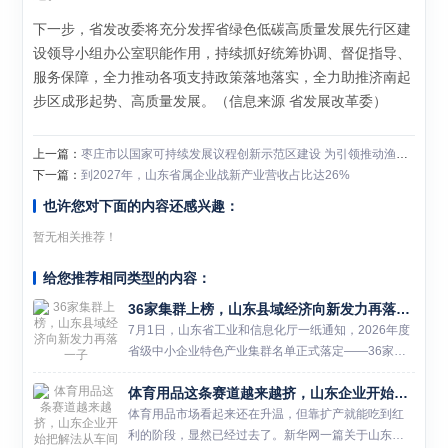
下一步，省发改委将充分发挥省绿色低碳高质量发展先行区建
设领导小组办公室职能作用，持续抓好统筹协调、督促指导、
服务保障，全力推动各项支持政策落地落实，全力助推济南起
步区成形起势、高质量发展。（信息来源 省发展改革委）
上一篇：
枣庄市以国家可持续发展议程创新示范区建设 为引领推动渔业向“新”发力 逐“绿”而行
下一篇：
到2027年，山东省属企业战新产业营收占比达26%
也许您对下面的内容还感兴趣：
暂无相关推荐！
给您推荐相同类型的内容：
36家集群上榜，山东县域经济向新发力再落一子
7月1日，山东省工业和信息化厅一纸通知，2026年度
省级中小企业特色产业集群名单正式落定——36家集
群榜上有名。 这不是一个简单的数字。翻看名单你会
体育用品这条赛道越来越挤，山东企业开始把解法从车间挪到赛事和数据里
发现，机器人、新材料、高端装备制造、生物材料等
新质生产力...
体育用品市场看起来还在升温，但靠扩产就能吃到红
利的阶段，显然已经过去了。新华网一篇关于山东体