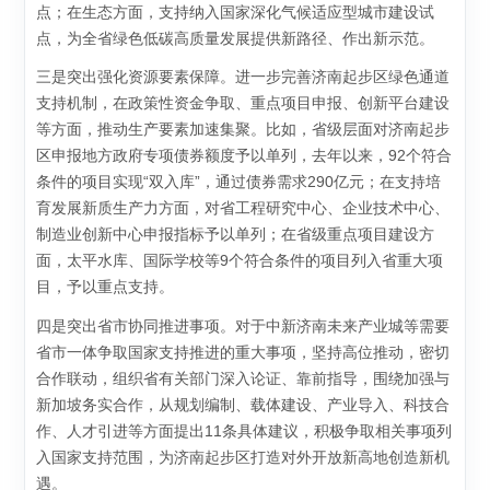
点；在生态方面，支持纳入国家深化气候适应型城市建设试
点，为全省绿色低碳高质量发展提供新路径、作出新示范。
三是突出强化资源要素保障。进一步完善济南起步区绿色通道
支持机制，在政策性资金争取、重点项目申报、创新平台建设
等方面，推动生产要素加速集聚。比如，省级层面对济南起步
区申报地方政府专项债券额度予以单列，去年以来，92个符合
条件的项目实现“双入库”，通过债券需求290亿元；在支持培
育发展新质生产力方面，对省工程研究中心、企业技术中心、
制造业创新中心申报指标予以单列；在省级重点项目建设方
面，太平水库、国际学校等9个符合条件的项目列入省重大项
目，予以重点支持。
四是突出省市协同推进事项。对于中新济南未来产业城等需要
省市一体争取国家支持推进的重大事项，坚持高位推动，密切
合作联动，组织省有关部门深入论证、靠前指导，围绕加强与
新加坡务实合作，从规划编制、载体建设、产业导入、科技合
作、人才引进等方面提出11条具体建议，积极争取相关事项列
入国家支持范围，为济南起步区打造对外开放新高地创造新机
遇。