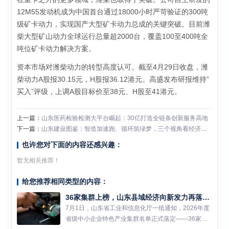
12M55发动机成为中国首台通过18000小时严苛验证的300吨
级矿卡动力，实现国产大型矿卡动力总成的关键突破。目前潍
柴大型矿山动力全球运行总量超2000台，覆盖100至400吨全
吨位矿卡动力解决方案。
资本市场对潍柴动力的转型高度认可。截至4月29日收盘，潍
柴动力A股报30.15元，H股报36.12港元。高盛发布研报维持”
买入”评级，上调A股目标价至38元、H股至41港元。
上一篇：
山东医药检验检测大平台崛起：30亿打造全链条创新服务高地
下一篇：
山东建设图鉴：智造加速跑、循环筑绿梦，三个视角看经济大省挑大梁
也许您对下面的内容还感兴趣：
暂无相关推荐！
给您推荐相同类型的内容：
36家集群上榜，山东县域经济向新发力再落一子
7月1日，山东省工业和信息化厅一纸通知，2026年度
省级中小企业特色产业集群名单正式落定——36家集