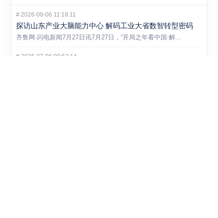
#
2026-08-06 11:18:11
探访山东产业大脑能力中心 解码工业大省数智转型密码
齐鲁网·闪电新闻7月27日讯7月27日，“开局之年看中国·解...
#
2026-07-06 09:53:14
当AI遇见曹县汉服和淄博陶瓷：山东国潮产业正在发生什
么？
马面裙穿行于街巷，中式美学走出博物馆——国潮早已不只是一个消...
#
2026-07-06 09:52:51
36家集群上榜，山东县域经济向新发力再落一子
7月1日，山东省工业和信息化厅一纸通知，2026年度省级中小...
#
2026-06-30 20:50:25
体育用品这条赛道越来越挤，山东企业开始把解法从车间
挪到赛事和数据里
体育用品市场看起来还在升温，但靠扩产就能吃到红利的阶段，显然...
#
2026-06-30 20:46:34
不是所有新产品都能自己闯市场，山东这次把首台套和首