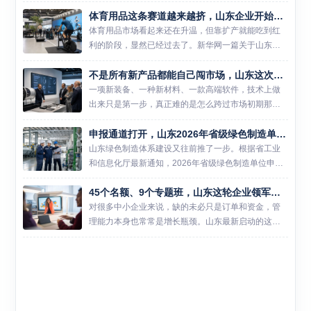
群榜上有名。 这不是一个简单的数字。翻看名单你会
体育用品这条赛道越来越挤，山东企业开始把解法从车间挪到赛事和数据里
发现，机器人、新材料、高端装备制造、生物材料等
新质生产力...
体育用品市场看起来还在升温，但靠扩产就能吃到红
利的阶段，显然已经过去了。新华网一篇关于山东体
育用品产业的报道提到，国内体育用品制造及销售总
不是所有新产品都能自己闯市场，山东这次把首台套和首版次一起拉进保险补偿
产出已突破两万亿元，可行业平均库存周转天数却超
过140天。热闹还在...
一项新装备、一种新材料、一款高端软件，技术上做
出来只是第一步，真正难的是怎么跨过市场初期那道
门槛。山东这次把首台（套）技术装备、首批次新材
申报通道打开，山东2026年省级绿色制造单位开始新一轮遴选
料和首版次高端软件放进同一轮保险补偿资格审定
里，说白了，就是想帮这...
山东绿色制造体系建设又往前推了一步。根据省工业
和信息化厅最新通知，2026年省级绿色制造单位申报
推荐工作已经启动，涉及绿色工厂、绿色工业园区和
45个名额、9个专题班，山东这轮企业领军人才培训更像一次经营能力补课
绿色供应链管理企业三类主体。对准备冲刺省级示范
的企业和园区来说...
对很多中小企业来说，缺的未必只是订单和资金，管
理能力本身也常常是增长瓶颈。山东最新启动的这轮
领军人才培训，瞄准的正是这个问题。 6月26日，山
东省工业和信息化厅发布通知，2026年度中小企业经
营管理领军人...