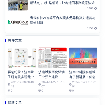
新试点，“移”路畅通，让春运回家路暖意浓浓
1461
青云科技AI智算平台实现多元异构算力运营与
运维创新
1351
热评文章
再创纪录！济南量
济南以数字化驱动
济南中科院科创城
子研究院实现无中
工业强市建设
有了新进展！科创
继千公里光纤有限
城数字科技产业园
2023-12-20 08:40:
2024-01-27 15:18:
2024-01-29 15:50:
码长量子密钥分发
49
07
开工
04
0
0
0
最新文章