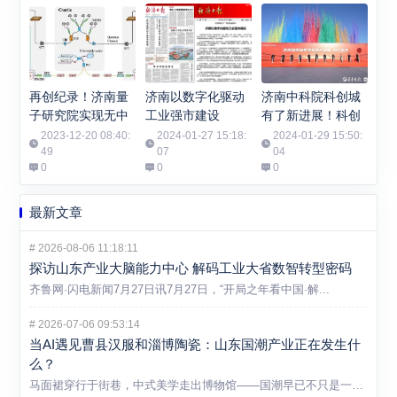
再创纪录！济南量
济南以数字化驱动
济南中科院科创城
子研究院实现无中
工业强市建设
有了新进展！科创
继千公里光纤有限
城数字科技产业园
2023-12-20 08:40:
2024-01-27 15:18:
2024-01-29 15:50:
码长量子密钥分发
49
07
开工
04
0
0
0
最新文章
#
2026-08-06 11:18:11
探访山东产业大脑能力中心 解码工业大省数智转型密码
齐鲁网·闪电新闻7月27日讯7月27日，“开局之年看中国·解...
#
2026-07-06 09:53:14
当AI遇见曹县汉服和淄博陶瓷：山东国潮产业正在发生什
么？
马面裙穿行于街巷，中式美学走出博物馆——国潮早已不只是一个消...