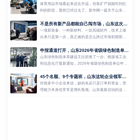
新质生产力...
体育用品市场看起来还在升温，但靠扩产就能吃到红
利的阶段，显然已经过去了。新华网一篇关于山东体
育用品产业的报道提到，国内体育用品制造及销售总
不是所有新产品都能自己闯市场，山东这次把首台套和首版次一起拉进保险补偿
产出已突破两万亿元，可行业平均库存周转天数却超
过140天。热闹还在...
一项新装备、一种新材料、一款高端软件，技术上做
出来只是第一步，真正难的是怎么跨过市场初期那道
门槛。山东这次把首台（套）技术装备、首批次新材
申报通道打开，山东2026年省级绿色制造单位开始新一轮遴选
料和首版次高端软件放进同一轮保险补偿资格审定
里，说白了，就是想帮这...
山东绿色制造体系建设又往前推了一步。根据省工业
和信息化厅最新通知，2026年省级绿色制造单位申报
推荐工作已经启动，涉及绿色工厂、绿色工业园区和
45个名额、9个专题班，山东这轮企业领军人才培训更像一次经营能力补课
绿色供应链管理企业三类主体。对准备冲刺省级示范
的企业和园区来说...
对很多中小企业来说，缺的未必只是订单和资金，管
理能力本身也常常是增长瓶颈。山东最新启动的这轮
领军人才培训，瞄准的正是这个问题。 6月26日，山
东省工业和信息化厅发布通知，2026年度中小企业经
营管理领军人...