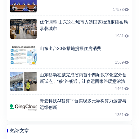
17583
优化调整 山东这些城市入选国家物流枢纽布局
承载城市
1981
山东出台20条措施提振住房消费
1569
山东移动在威完成省内首个四频数字化室分创
新试点，“移”路畅通，让春运回家路暖意浓浓
1461
青云科技AI智算平台实现多元异构算力运营与
运维创新
1351
热评文章