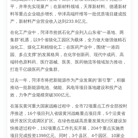
平，并率先实现量产；在新材料领域，天厚新材料、德通新材
料等重点企业稳步增长，华泽高端纤维等一批优质项目建成投
产，新材料产业营业收入达到233.8亿元。
在化工产业中，菏泽市抢抓石化产业列入山东省“一基地、两
集群”机遇，以9个省级化工园区为载体，全力做大做强做精石
油化工、煤化工和精细化工；在医药产业中，围绕“一港四
园、多点支撑”的发展格局，在化学创新药、现代中成药、高
端特色原料药、医疗器械、医美、医药物流等领域加力推动，
打造千亿级医药产业集群。
过去一年，菏泽市将把新能源作为产业发展的“新引擎”，积极
推动一批新能源电池、储能、风电等项目落地建设和投产达
效，力争产业规模突破300亿元。
在落实黄河重大国家战略过程中，全市72项重点工作全部按时
序推进，16个项目列入省级黄河战略重点项目库，5个沿黄省
级开发区完成调区扩区。在绿色低碳高质量发展先行区建设加
快推进过程中，192项重点工作扎实开展，204个重点实施类
项目完成投资1398亿元。同时，3个县区、4个园区、10家企