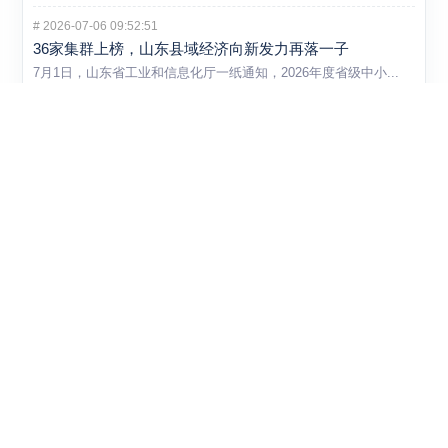
#
2026-07-06 09:52:51
36家集群上榜，山东县域经济向新发力再落一子
7月1日，山东省工业和信息化厅一纸通知，2026年度省级中小...
#
2026-06-30 20:50:25
体育用品这条赛道越来越挤，山东企业开始把解法从车间
挪到赛事和数据里
体育用品市场看起来还在升温，但靠扩产就能吃到红利的阶段，显然...
#
2026-06-30 20:46:34
不是所有新产品都能自己闯市场，山东这次把首台套和首
版次一起拉进保险补偿
一项新装备、一种新材料、一款高端软件，技术上做出来只是第一步...
关于本站
丨
隐私策略
丨
联系我们
丨
投诉举报
丨
BBIN游戏网
丨
復刻手錶