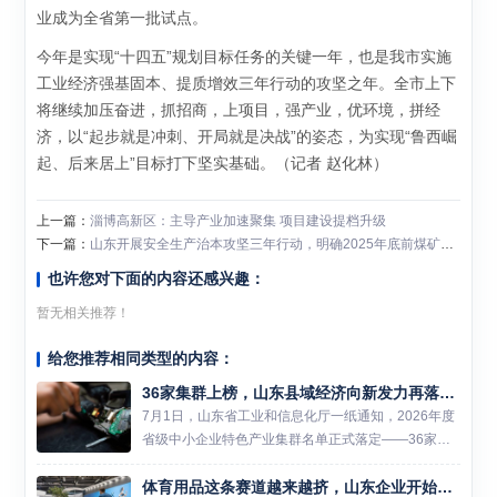
业成为全省第一批试点。
今年是实现“十四五”规划目标任务的关键一年，也是我市实施
工业经济强基固本、提质增效三年行动的攻坚之年。全市上下
将继续加压奋进，抓招商，上项目，强产业，优环境，拼经
济，以“起步就是冲刺、开局就是决战”的姿态，为实现“鲁西崛
起、后来居上”目标打下坚实基础。（记者 赵化林）
上一篇：
淄博高新区：主导产业加速聚集 项目建设提档升级
下一篇：
山东开展安全生产治本攻坚三年行动，明确2025年底前煤矿智能化开采产量达到90%以上
也许您对下面的内容还感兴趣：
暂无相关推荐！
给您推荐相同类型的内容：
36家集群上榜，山东县域经济向新发力再落一子
7月1日，山东省工业和信息化厅一纸通知，2026年度
省级中小企业特色产业集群名单正式落定——36家集
群榜上有名。 这不是一个简单的数字。翻看名单你会
体育用品这条赛道越来越挤，山东企业开始把解法从车间挪到赛事和数据里
发现，机器人、新材料、高端装备制造、生物材料等