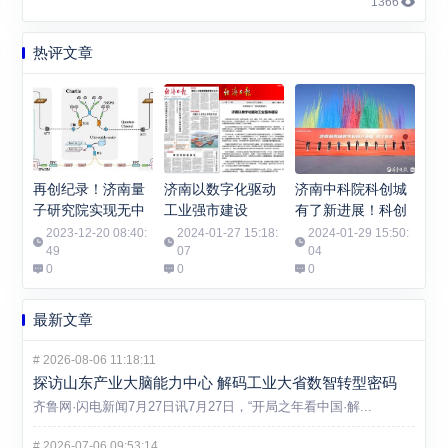
1366
热评文章
再创纪录！济南量
济南以数字化驱动
济南中科院科创城
子研究院实现无中
工业强市建设
有了新进展！科创
继千公里光纤有限
城数字科技产业园
2023-12-20 08:40:
2024-01-27 15:18:
2024-01-29 15:50:
码长量子密钥分发
49
07
开工
04
0
0
0
最新文章
#
2026-08-06 11:18:11
探访山东产业大脑能力中心 解码工业大省数智转型密码
齐鲁网·闪电新闻7月27日讯7月27日，“开局之年看中国·解...
#
2026-07-06 09:53:14