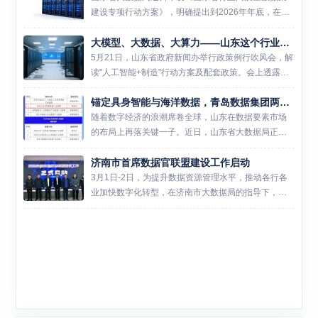
建设专项行动方案》，明确提出到2026年年底，在工
业制造、农业农村、交通运输等16个重点行业领域分
大模型、大数据、大算力——山东这个行业的相关企业已经1124家了
别建成2个左右专业化数据集，到2027年年底累计建
成50个高...
5月21日，山东省政府新闻办举行政策例行吹风会，解
读"人工智能+制造"行动方案及配套政策。会上透露了
一组让人眼前一亮的数据：截至2025年底，山东全省
锚定具身智能与海洋数据，青岛数据集团两大产业集群入选省级培育名单
从事大模型、智能体、大数据、大算力等领域研发与
服务的重...
随着数字经济的浪潮席卷全球，山东在数据要素市场
的布局上再落关键一子。近日，山东省大数据局正式
公布了2026年度山东省数据产业集群建设及储备名
济南市首席数据官联盟建设工作启动
单。在本次评选中，由青岛数据集团牵头建设的两大
产业集群脱颖而出，...
3月1日-2日，为提升数据资源管理水平，推动各行各
业加快数字化转型，在济南市大数据局的指导下，市
大数据协会举办2024年度济南市数据管理知识体系提
升培训班。市各级政务部门、企事业单位代表及其他
特邀嘉宾80...