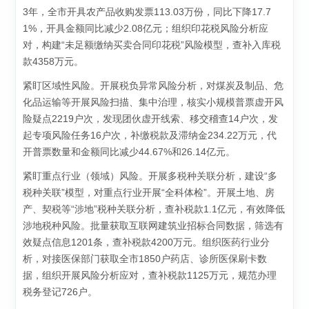
3年，全市开具农产品收购发票113.03万份，同比下降17.7
1%，开具金额同比减少2.08亿元；组织印花税风险分析应
对，构建“未足额缴纳买卖合同印花税”风险模型，查补入库税
款4358万元。
紧盯区域性风险。开展税负异常风险分析，对煤炭及制品、危
化品运输等开展风险扫描、集中治理，核实小规模普票虚开风
险疑点2219户次，发现团伙虚开线索、移交稽查14户次，发
起专项风险任务16户次，补缴税款及滞纳金234.22万元，代
开普票数量和金额同比减少44.67%和26.14亿元。
紧盯重点行业（领域）风险。开展多税种关联分析，建设“多
税种关联”模型，对重点行业开展“全科体检”。开展土地、房
产、契税等“涉地”税种关联分析，查补税款1.1亿元，有效降低
涉地税种风险。批量获取互联网建筑业招标合同数据，筛选有
效疑点信息1201条，查补税款4200万元。组织医药行业分
析，对接医保部门获取全市1850户药店、诊所医保刷卡数
据，组织开展风险分析应对，查补税款1125万元，规范办理
税务登记726户。