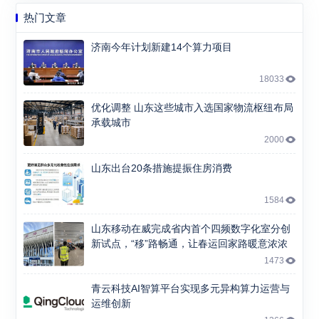
热门文章
济南今年计划新建14个算力项目
18033
优化调整 山东这些城市入选国家物流枢纽布局
承载城市
2000
山东出台20条措施提振住房消费
1584
山东移动在威完成省内首个四频数字化室分创
新试点，“移”路畅通，让春运回家路暖意浓浓
1473
青云科技AI智算平台实现多元异构算力运营与
运维创新