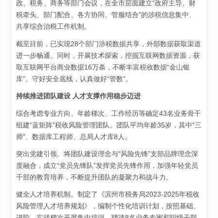
政、税务、商务等部门会议，在全市层面建立“政府主导、财
税牵头、部门配合、各方协同、管服结合”的涉税信息集中、
共享综合治税工作机制。
截至目前，已实现28个部门涉税数据共享，外部数据获取渠道
进一步畅通。同时，开展技术探索，挖掘互联网数据资源，获
取互联网平台商业数据16万条，不断丰富税收数据“金山银
库”。守好安全底线，认真做好“管数”。
持续推进团队建设 人才支撑作用稳步迈进
综合考虑专业方向、年龄梯次、工作经历等确定43名业务骨干
组建“蓝矩阵”税收风险管理团队。团队平均年龄35岁，其中“三
师”、数据库工程师、总局人才库8人。
突出党建引领。将团队建设理念与“风险先锋”支部品牌理念深
度融合，成立“党员先锋队”发挥党员先锋作用，加强年轻党员
干部的教育培养，不断提升团队的凝聚力和战斗力。
健全人才培养机制。制定了《滨州市税务局2023-2025年税收
风险管理人才培养规划》，编制个性化培训计划，按照基础、
进阶、实战梯次开展集中培训，聘请8名业务专家和职级干部