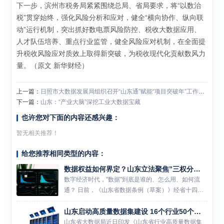
下一步，滨州市税务局紧紧围绕总局、省局要求，将“以数治
税”贯穿始终，强化风险分析和应对，健全“横向协作、纵向联
动”运行机制，突出抓好数电票风险防控、税收大数据应用、
人才队伍培养、重点行业监管，健全风险应对机制，在全面提
升税收风险应对质效上取得新突破，为税收现代化贡献数风力
量。（原文 新华财经）
上一篇：
日照市大数据发展局组织召开“山东通”赋能“项目突破年”工作培训交流会
下一篇：
山东：“产业大脑”深挖工业大数据宝藏
也许您对下面的内容还感兴趣：
暂无相关推荐！
给您推荐相同类型的内容：
数据权益如何界定？山东立法聚焦”三权分置”堵住数据交易灰色地带
数字经济时代，"数据"到底是谁的、怎么用、如何流
通？ 日前，《山东省数据条例（草案）》经省十四届
人大常委会第二十四次会议初次审议，并公开征求意
山东启动高质量数据集建设 16个行业50个数据集锚定AI底座
见。这部地方性法规被外界视为山东正式为"数据"立法
的标志性动作...
山东省大数据局近日印发《山东省行业高质量数据集