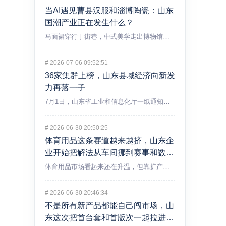
当AI遇见曹县汉服和淄博陶瓷：山东
国潮产业正在发生什么？
马面裙穿行于街巷，中式美学走出博物馆——国潮早已不只是一个消...
#
2026-07-06 09:52:51
36家集群上榜，山东县域经济向新发
力再落一子
7月1日，山东省工业和信息化厅一纸通知，2026年度省级中小...
#
2026-06-30 20:50:25
体育用品这条赛道越来越挤，山东企
业开始把解法从车间挪到赛事和数据
里
体育用品市场看起来还在升温，但靠扩产就能吃到红利的阶段，显然...
#
2026-06-30 20:46:34
不是所有新产品都能自己闯市场，山
东这次把首台套和首版次一起拉进保