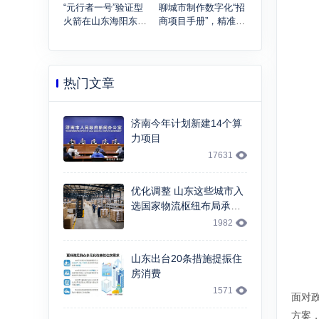
“元行者一号”验证型
聊城市制作数字化“招
火箭在山东海阳东方
商项目手册”，精准绘
航天港顺利实施海上
制产业招商图谱
发射回收试验
热门文章
济南今年计划新建14个算
力项目
17631
优化调整 山东这些城市入
选国家物流枢纽布局承载
城市
1982
山东出台20条措施提振住
房消费
1571
面对
方案