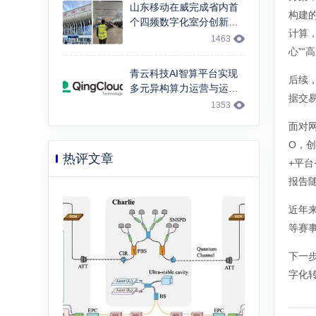
山东移动在威完成省内首
构建
个四频数字化室分创新试
计算，
点，“移”路畅通，让春运
1463
回家路暖意浓浓
心”“
青云科技AI智算平台实现
后续
多元异构算力运营与运维
据交
创新
1353
面对
O，创
热评文章
+平
报告
近年来
等赛
下一
字化