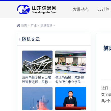
发展动态
云计算
首页
>
产业
>
超算智算
>
随机文章
算
济南高新东区云巴建
枣庄高新区：政务服
设迎新进展，四标段
务加“数” 惠企便民提
区间及车站工程通过
速
近日
验收
数字
奖2个