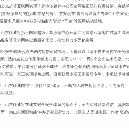
的全光超算互联网实现了异地多超算中心高速网络互联的数据传输，突破
把“数据孤岛”连接成“信息岛链”。方案已在“青岛海洋算力专网”“山东省
高通量多尺度材料模拟与性能优化设计平台”等应用成功落地。
，山东联通将携手国家超级计算济南中心开始共同探索和落地广域算力高
易服务等算力网络全新服务场景，推动算力多元化发展。
网络安全威胁形势严峻的智慧家庭市场，山东联通《基于自主可控的全光智能
新打造内生安全体系化解决方案，实现“1+4+3”，即1个全光技术底座、
台+X”模式，平台端可拦截安全威胁，营造绿色健康的用网环境；家庭用户
随时可查，真正实现绿色上网。项目获得多项国家发明专利，多项技术标准
，山东联通围绕“四张精品网”建设，不断加大科技创新力度，面向政府、乡
事中获奖。
步，山东联通将在建立健全安全体系的基础上，全力实施联网通信、算网
转型，为山东新旧动能转换提供澎湃动力。（原文 人民邮电报，作者 张婷