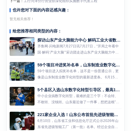
下一篇：
工行菏泽分行营业部深化组织实施数字代发工程
也许您对下面的内容还感兴趣：
暂无相关推荐！
给您推荐相同类型的内容：
探访山东产业大脑能力中心 解码工业大省数智转型密码
齐鲁网·闪电新闻7月27日讯7月27日，“开局之年看中
国·解码‘产业大脑’”采访团走进山东产业大脑能力中
心。 山东是我国重要的工业大省，拥有全部41个工业
59个项目冲进奖补名单，山东制造业数字化转型开始从样板走向铺开
大类。近年来，山东深入实施数字产业化“十大工
程”、...
59个项目进入拟奖补名单，这不是一份普通公示，更
像是山东制造业数字化转型的最新进度条。 6月15
日，山东省工业和信息化厅发布《关于2026年度制造
5个县区入选山东数字化转型引导区，最高1000万专项资金瞄准中小企业
业数字化转型领域奖补名单的公示》。按照公示内
容，这批项目经...
中小企业搞数字化转型，最难的是三个字：不会转、
不敢转、没钱转。山东最近做了一件事，想把这根”硬
骨头”啃下来。 哪5个县区入选了 6月15日，山东省工
221家企业入选！山东公布首批先进级智能工厂名单
业和信息化厅发布2026年山东省...
6月10日，山东省工业和信息化厅正式公示2026年山
东省先进级智能工厂（第一批）名单。经过企业自主