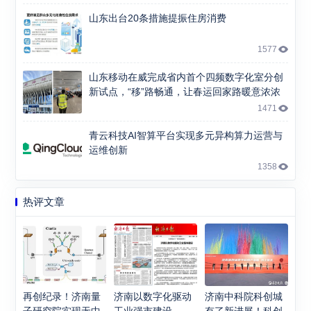
山东出台20条措施提振住房消费
1577
山东移动在威完成省内首个四频数字化室分创
新试点，“移”路畅通，让春运回家路暖意浓浓
1471
青云科技AI智算平台实现多元异构算力运营与
运维创新
1358
热评文章
再创纪录！济南量
济南以数字化驱动
济南中科院科创城
子研究院实现无中
工业强市建设
有了新进展！科创