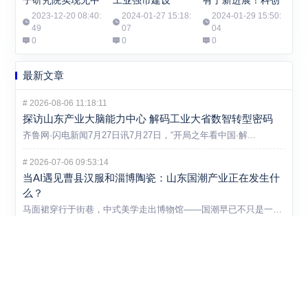
继千公里光纤有限
城数字科技产业园
2023-12-20 08:40:
2024-01-27 15:18:
2024-01-29 15:50:
码长量子密钥分发
49
07
开工
04
0
0
0
最新文章
#
2026-08-06 11:18:11
探访山东产业大脑能力中心 解码工业大省数智转型密码
齐鲁网·闪电新闻7月27日讯7月27日，“开局之年看中国·解...
#
2026-07-06 09:53:14
当AI遇见曹县汉服和淄博陶瓷：山东国潮产业正在发生什
么？
马面裙穿行于街巷，中式美学走出博物馆——国潮早已不只是一个消...
#
2026-07-06 09:52:51
36家集群上榜，山东县域经济向新发力再落一子
7月1日，山东省工业和信息化厅一纸通知，2026年度省级中小...
#
2026-06-30 20:50:25