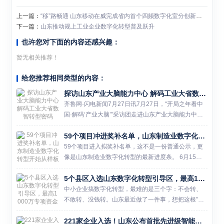
上一篇：
“移”路畅通 山东移动在威完成省内首个四频数字化室分创新试点
下一篇：
山东推动规上工业企业数字化转型普及跃升
也许您对下面的内容还感兴趣：
暂无相关推荐！
给您推荐相同类型的内容：
探访山东产业大脑能力中心 解码工业大省数智转型密码
齐鲁网·闪电新闻7月27日讯7月27日，“开局之年看中
国·解码‘产业大脑’”采访团走进山东产业大脑能力中
心。 山东是我国重要的工业大省，拥有全部41个工业
59个项目冲进奖补名单，山东制造业数字化转型开始从样板走向铺开
大类。近年来，山东深入实施数字产业化“十大工
程”、...
59个项目进入拟奖补名单，这不是一份普通公示，更
像是山东制造业数字化转型的最新进度条。 6月15
日，山东省工业和信息化厅发布《关于2026年度制造
5个县区入选山东数字化转型引导区，最高1000万专项资金瞄准中小企业
业数字化转型领域奖补名单的公示》。按照公示内
容，这批项目经...
中小企业搞数字化转型，最难的是三个字：不会转、
不敢转、没钱转。山东最近做了一件事，想把这根”硬
骨头”啃下来。 哪5个县区入选了 6月15日，山东省工
221家企业入选！山东公布首批先进级智能工厂名单
业和信息化厅发布2026年山东省...