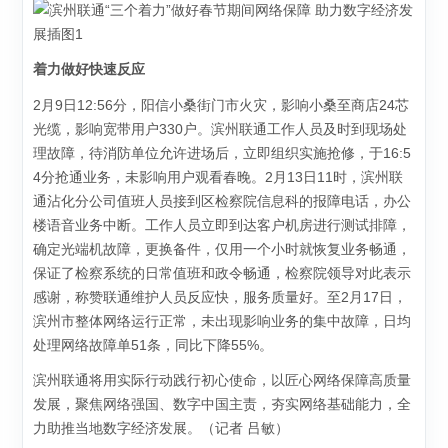
着力做好快速反应
2月9日12:56分，阳信小桑街门市火灾，影响小桑至商店24芯
光缆，影响宽带用户330户。滨州联通工作人员及时到现场处
理故障，待消防单位允许进场后，立即组织实施抢修，于16:5
4分抢通业务，未影响用户观看春晚。2月13日11时，滨州联
通沾化分公司值班人员接到区检察院信息科的报障电话，办公
楼语音业务中断。工作人员立即到达客户机房进行测试排障，
确定光端机故障，更换备件，仅用一个小时就恢复业务畅通，
保证了检察系统的日常值班和政令畅通，检察院领导对此表示
感谢，称赞联通维护人员反应快，服务质量好。至2月17日，
滨州市整体网络运行正常，未出现影响业务的集中故障，日均
处理网络故障单51条，同比下降55%。
滨州联通将用实际行动践行初心使命，以匠心网络保障高质量
发展，聚焦网络强国、数字中国主责，夯实网络基础能力，全
力助推当地数字经济发展。（记者 吕敏）