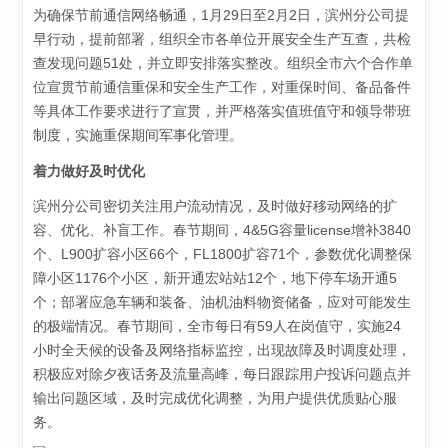
为确保节前通信网络畅通，1月29日至2月2日，滨州分公司提
早行动，提前部署，组织全市各单位开展安全生产互查，共检
查发现问题51处，并立即安排落实整改。组织全市六个合作单
位宣贯节前通信重保和安全生产工作，对重保时间、备品备件
等具体工作要求进行了宣贯，并严格落实值班值守和领导带班
制度，实施重保期间军事化管理。
着力做好及时优化
滨州分公司密切关注用户流动情况，及时做好移动网络的扩
容、优化、补盲工作。春节期间，4&5G容量license增补3840
个、L900扩容小区66个，FL1800扩容71个，参数优化调整保
障小区1176个小区，新开通宏站站12个，地下停车场开通5
个；部署应急车辆和装备、油机油料物资储备，应对可能发生
的极端情况。春节期间，全市每日有59人在岗值守，实施24
小时全天候的设备及网络指标监控，出现故障及时调度处理，
积极应对除夕夜话务及流量高峰，每日跟踪用户投诉问题点并
输出问题区域，及时完成优化调整，为用户提供优质贴心服
务。