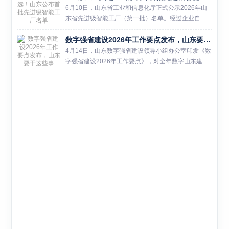
6月10日，山东省工业和信息化厅正式公示2026年山
东省先进级智能工厂（第一批）名单。经过企业自主
申报、地市推荐、专家论证等严格流程，全省共有221
数字强省建设2026年工作要点发布，山东要干这些事
家企业的智能工厂项目成功入选，公示期为6月10日至
6月1...
4月14日，山东数字强省建设领导小组办公室印发《数
字强省建设2026年工作要点》，对全年数字山东建设
任务做出系统部署。这份文件涉及数字基础设施、数
字产业化、产业数字化、数据要素市场化等多个维
度，是今年山东...