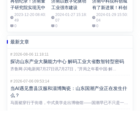
再创纪录！济南量
济南以数字化驱动
济南中科院科创城
子研究院实现无中
工业强市建设
有了新进展！科创
继千公里光纤有限
城数字科技产业园
2023-12-20 08:40:
2024-01-27 15:18:
2024-01-29 15:50:
码长量子密钥分发
49
07
开工
04
0
0
0
最新文章
#
2026-08-06 11:18:11
探访山东产业大脑能力中心 解码工业大省数智转型密码
齐鲁网·闪电新闻7月27日讯7月27日，“开局之年看中国·解...
#
2026-07-06 09:53:14
当AI遇见曹县汉服和淄博陶瓷：山东国潮产业正在发生什
么？
马面裙穿行于街巷，中式美学走出博物馆——国潮早已不只是一个消...
#
2026-07-06 09:52:51
36家集群上榜，山东县域经济向新发力再落一子
7月1日，山东省工业和信息化厅一纸通知，2026年度省级中小...